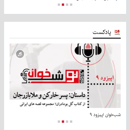
پادکست
شب‌خوان اپیزود ۹
شب