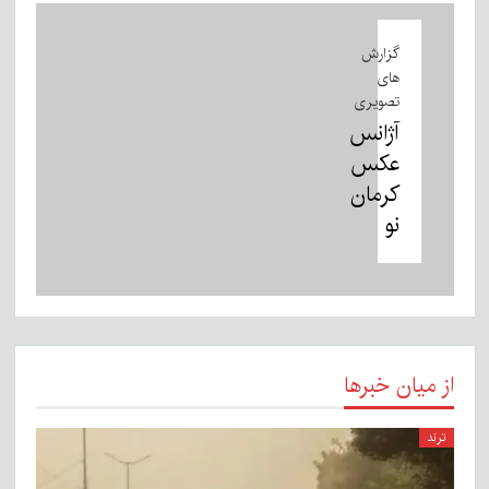
گزارش
های
تصویری
آژانس
عکس
کرمان
نو
از میان خبرها
ترند