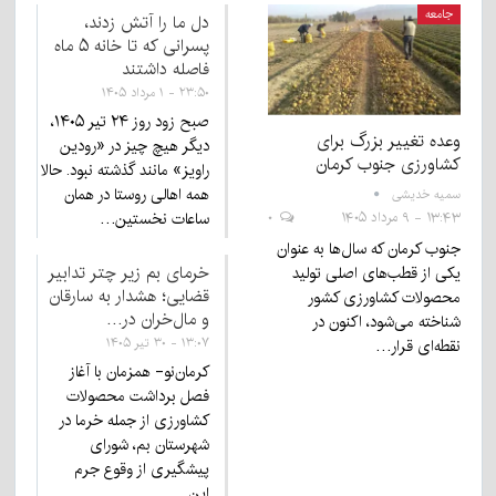
جامعه
دل ما را آتش زدند،
پسرانی که تا خانه ۵ ماه
فاصله داشتند
۲۳:۵۰ - ۱ مرداد ۱۴۰۵
صبح زود روز ۲۴ تیر ۱۴۰۵،
وعده تغییر بزرگ برای
دیگر هیچ چیز در «رودین
کشاورزی جنوب کرمان
راویز» مانند گذشته نبود. حالا
همه اهالی روستا در همان
سمیه خدیشی
ساعات نخستین…
۱۳:۴۳ - ۹ مرداد ۱۴۰۵
۰
جنوب کرمان که سال‌ها به عنوان
خرمای بم زیر چتر تدابیر
یکی از قطب‌های اصلی تولید
قضایی؛ هشدار به سارقان
محصولات کشاورزی کشور
و مال‌خران در…
شناخته می‌شود، اکنون در
۱۳:۰۷ - ۳۰ تیر ۱۴۰۵
نقطه‌ای قرار…
کرمان‌نو- همزمان با آغاز
فصل برداشت محصولات
کشاورزی از جمله خرما در
شهرستان بم، شورای
پیشگیری از وقوع جرم
این…