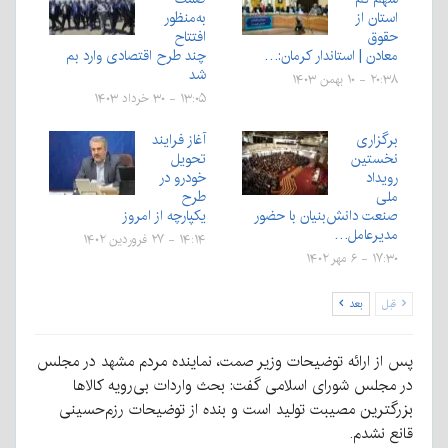
استان از
به‌منظور
حقوق
افتتاح
معادن | استاندار کرمان:…
چند طرح اقتصادی وارد بم
شد
۲۰:۳۸ - ۱۰ بهمن ۱۴۰۳
۱۳:۰۵ - ۳۰ خرداد ۱۴۰۳
برگزاری
آغاز فرایند
نخستین
تحویل
رویداد
خودرو در
ملی
طرح
صنعت دانش‌بنیان با حضور
یکپارچه از امروز
مدیرعامل…
۱۴:۱۴ - ۲۷ فروردین ۱۴۰۲
۱۷:۳۰ - ۶ مهر ۱۴۰۲
قبل
بعد
پس از ارائه توضیحات وزیر صمت، نماینده مردم مشهد در مجلس
در مجلس شورای اسلامی گفت: بحث واردات بی‌رویه کالاها
بزرگترین مصیبت تولید است و بنده از توضیحات رزم‌حسینی
قانع نشدم.