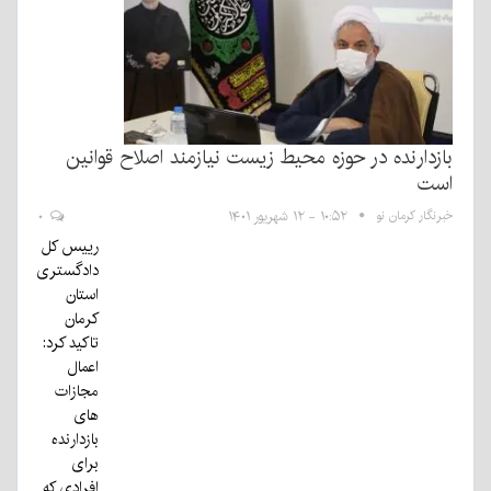
بازدارنده در حوزه محیط زیست نیازمند اصلاح قوانین
است
خبرنگار کرمان نو
۱۰:۵۲ - ۱۲ شهریور ۱۴۰۱
۰
رییس کل
دادگستری
استان
کرمان
تاکید کرد:
اعمال
مجازات
های
بازدارنده
برای
افرادی که