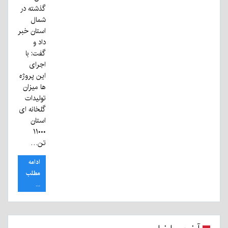
گذشته در
شمال
استان خبر
داد و
گفت: با
اجرای
این پروژه
ها میزان
تولیدات
گلخانه ای
استان
۱۱۰۰۰
تن…
ادامه
مطلب
...