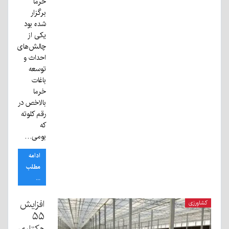
خرما
برگزار
شده بود
یکی از
چالش‌های
احداث و
توسعه
باغات
خرما
بالاخص در
رقم کلوته
که
بومی…
ادامه
مطلب
...
افزایش
کشاورزی
۵۵
هکتاری