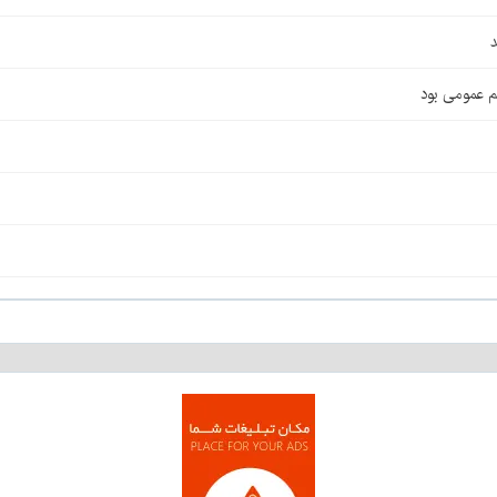
د
م عمومی بود