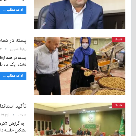
ادامه مطلب ...
پسته در همه ارقام ۲۰ 
اقتصاد
روابط عمومی
۷:۰۲
نشده. یک ماه ط
ادامه مطلب ...
تأکید استاند
اقتصاد
Javid
۲۱:۳۶ - ۳ مهر ۱۴۰۲
تشکیل جلسه دا