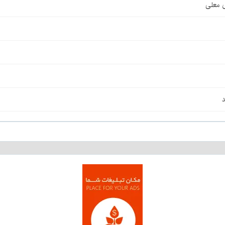
ی معلی
د