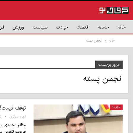
خانه
جامعه
اقتصاد
حوادث
سیاست
ورزش
فر
خانه
انجمن پسته
مرور برچسب
انجمن پسته
توقف قیمت‌گ
اقتصاد
الهام سرگزی
:۳۵
مظفر محمدی، رئیس
فرصت تنفس پی