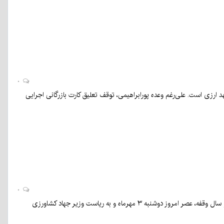
۰
دلیلش تعهد ارزی است. علی‌رغم وعده پورابراهیمی، توقف تعلیق کارت بازرگانی اجرایی
۰
به گزارش «کرمان نو» به نقل از پایگاه اطلاع‌رسانی استانداری کرمان، ستاد عالی پسته کشور پس از دو سال وقفه، عصر امروز دوشنبه ۳ مهرماه و به ریاست وزیر جهاد کشاورزی