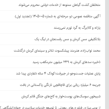
متخلفان کشت گیاهان ممنوعه از خدمات دولتی محروم می‌شوند
آگهی مناقصه عمومی دو مرحله‌ای به شماره ۰۵-۱۴۰۵ (تجدید اول)
یارانه و کالابرگ به گرد تورم نمی‌رسند
بلاتکلیفی مس کرمان و مس رفسنجان در لیگ یک
محمد نواب‌زاده، هنرمند پیشکسوت تئاتر و سینمای کرمان درگذشت
ذخیره سدهای کرمان به ۲۴۹ میلیون مترمکعب رسید
پایان عملیات جست‌وجو در جیرفت؛ کودک ۴ ساله دلفاردی پیدا شد
جریمه ۶ میلیارد ریالی برای قاچاقچی نارنگی پاکستانی در بافت
شبیخون سوسک‌های پوست‌خوار به کاج‌های جنگل قائم کرمان
از بومی‌سازی فناوری‌های معدنی تا توسعه خدمات سلامت در جهاددانشگاهی ک