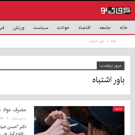
خانه
جامعه
اقتصاد
حوادث
سیاست
ورزش
فر
خانه
باور اشتباه
مرور برچسب
باور اشتباه
مصرف مواد م
جامعه
مدیرمسئول
۰۸:۲۶ - ۲
دکتر "حسن ضیاء ا
...اشاره کرد. به…