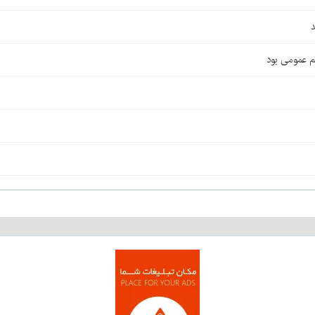
د
م عمومی بود