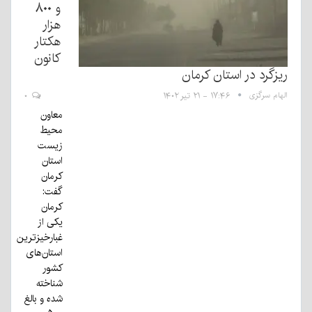
و ۸۰۰
هزار
هکتار
کانون
ریزگرد در استان کرمان
الهام سرگزی
۱۷:۴۶ - ۲۱ تیر ۱۴۰۲
۰
معاون
محیط
زیست
استان
کرمان
گفت:
کرمان
یکی از
غبارخیزترین
استان‌های
کشور
شناخته
شده و بالغ