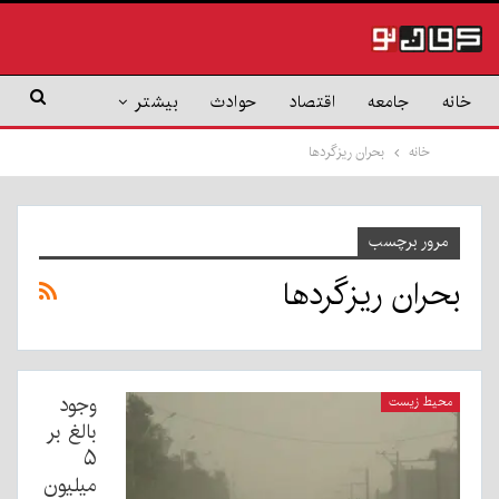
خانه
جامعه
اقتصاد
حوادث
بیشتر
خانه
بحران ریزگردها
مرور برچسب
بحران ریزگردها
وجود
محیط زیست
بالغ بر
۵
میلیون