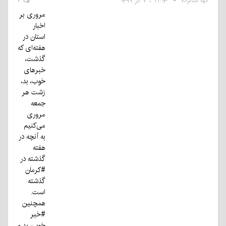
الهه شبانزاده
۲۲:۱۳ - ۷ آذر ۱۳۹۹
۰
مروری بر
اخبار
استان در
هفته‌ای که
گذشت،
خبرهای
خوب، بد،
زشت هر
جمعه
مروری
می‌کنیم
به آنچه در
هفته
گذشته در
#کرمان
گذشته
است.
همچنین
#خبر
خوب، بد و