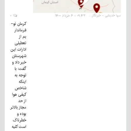
سها خدیشی - خبرنگار
۰۹:۴۲ - ۶ خرداد ۱۴۰۰
۰
کرمان نو-
فرماندار
بم از
تعطیلی
ادارات این
شهرستان
خبر داد و
گفت: با
توجه به
اینکه
شاخص
کیفی هوا
از حد
مجاز بالاتر
بوده و
خطرناک
است کلیه