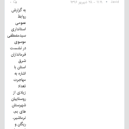
Javid
۱۱:۱۹ - ۲۸ شهریور ۱۳۹۶
۰
به گزارش
روابط
عمومی
استانداری
سیدمصطفی
موسوی
در نشست
فرمانداران
شرق
استان با
اشاره به
مهاجرت
تعداد
زیادی از
روستاییان
شهرستان
های بم،
نرماشیر،
ریگان و