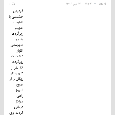
Javid
۱۱:۴۲ - ۲۶ مهر ۱۳۹۶
۰
فردیدن
حشمتی با
اشاره به
هجوم
ریزگردها
به این
شهرستان
اظهار
داشت که
ریزگردها
۲۶ نفر از
شهروندان
ریگان را از
صبح
امروز
راهی
مراکز
درمانی
کردند. وی