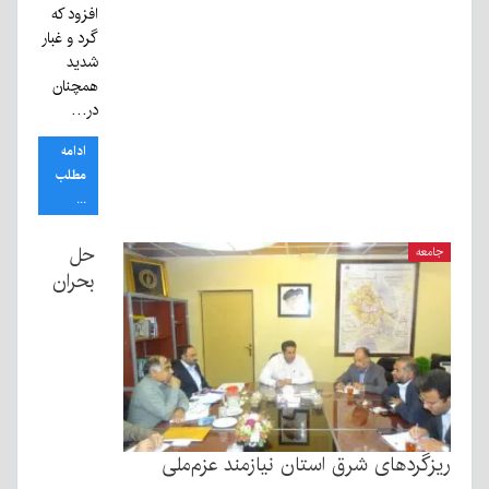
افزود که
گرد و غبار
شدید
همچنان
در…
ادامه
مطلب
...
حل
جامعه
بحران
ریزگردهای شرق استان نیازمند عزم‌ملی