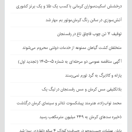
درخشش اسکیت‌سواران کرمانی با کسب یک طلا و یک برنز کشوری
آتش‌سوزی در سالن رنگ کرمان‌موتور بم مهار شد
توقیف ۷ تن چوب قاچاق تاغ در رفسنجان
متخلفان کشت گیاهان ممنوعه از خدمات دولتی محروم می‌شوند
آگهی مناقصه عمومی دو مرحله‌ای به شماره ۰۵-۱۴۰۵ (تجدید اول)
یارانه و کالابرگ به گرد تورم نمی‌رسند
بلاتکلیفی مس کرمان و مس رفسنجان در لیگ یک
محمد نواب‌زاده، هنرمند پیشکسوت تئاتر و سینمای کرمان درگذشت
ذخیره سدهای کرمان به ۲۴۹ میلیون مترمکعب رسید
پایان عملیات جست‌وجو در جیرفت؛ کودک ۴ ساله دلفاردی پیدا شد