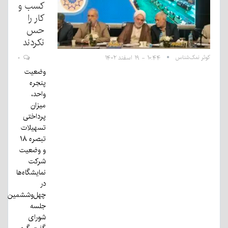
کسب و
کار را
حس
نکردند
کوثر نمک‌شناس
۱۰:۴۴ - ۱۹ اسفند ۱۴۰۲
۰
وضعیت
پنجره‌
واحد،
میزان
پرداختی
تسهیلات
تبصره ۱۸
و وضعیت
شرکت
نمایشگاه‌ها
در
چهل‌وششمین
جلسه
شورای