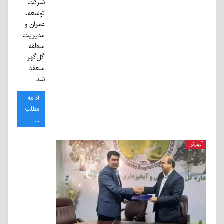
شرکت
توسعه،
عمران و
مدیریت
منطقه
گل‌گهر
منعقد
شد.
ادامه
مطلب
...
آموزش