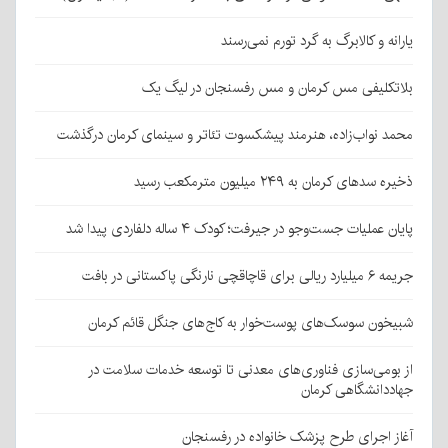
یارانه و کالابرگ به گرد تورم نمی‌رسند
بلاتکلیفی مس کرمان و مس رفسنجان در لیگ یک
محمد نواب‌زاده، هنرمند پیشکسوت تئاتر و سینمای کرمان درگذشت
ذخیره سدهای کرمان به ۲۴۹ میلیون مترمکعب رسید
پایان عملیات جست‌وجو در جیرفت؛ کودک ۴ ساله دلفاردی پیدا شد
جریمه ۶ میلیارد ریالی برای قاچاقچی نارنگی پاکستانی در بافت
شبیخون سوسک‌های پوست‌خوار به کاج‌های جنگل قائم کرمان
از بومی‌سازی فناوری‌های معدنی تا توسعه خدمات سلامت در
جهاددانشگاهی کرمان
آغاز اجرای طرح پزشک خانواده در رفسنجان