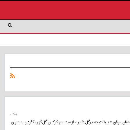
۰
تیم فوتسال گهرحدید سیرجان با یک نمایش تهاجمی و تماشایی، در مرحله نیمه‌نهایی مسابقات جام رمضان موفق شد با نتیجه پرگل ۵ بر ۰ از سد تیم کارکنان گل‌گهر بگذرد و به عنوان