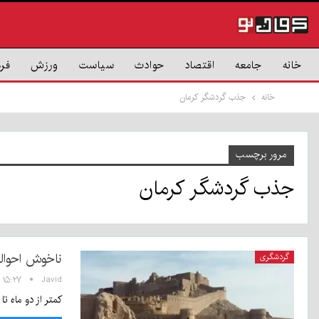
خانه
جامعه
اقتصاد
حوادث
سیاست
ورزش
فر
خانه
جذب گردشگر کرمان
مرور برچسب
جذب گردشگر کرمان
ناخوش احوالی
گردشگری
Javid
۱۵:۲۷ - ۱۴ بهمن ۱۳۹۸
کمتر از دو ماه تا نوروز ۹۹ مانده و مسوولان مربوط به حوزه گردشگری به جای ارائه راهکار، صرفا نسبت به 