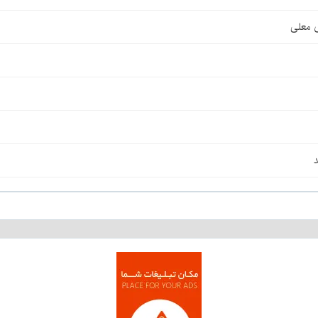
ی معلی
د