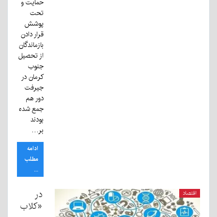
حمایت و
تحت
پوشش
قرار دادن
بازماندگان
از تحصیل
جنوب
کرمان در
جیرفت
دور هم
جمع شده
بودند
بر…
ادامه
مطلب
...
در
اقتصاد
«کلاب