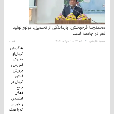
محمدرضا فرحبخش: بازماندگی از تحصیل، موتور تولید
فقر در جامعه است
سمیه خدیشی
۱۷:۵۸ - ۱ خرداد ۱۴۰۴
۰
به گزارش
کرمان‌نو،
مدیرکل
آموزش و
پرورش
استان
کرمان در
جمع
فعالان
اقتصادی
و خیرانی
که با هدف