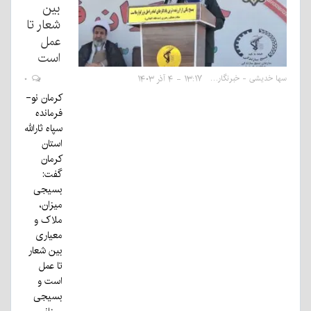
بین
شعار تا
عمل
است
سها خدیشی - خبرنگار
۱۳:۱۷ - ۴ آذر ۱۴۰۳
۰
کرمان نو-
فرمانده
سپاه ثارالله
استان
کرمان
گفت:
بسیجی
میزان،
ملاک و
معیاری
بین شعار
تا عمل
است و
بسیجی