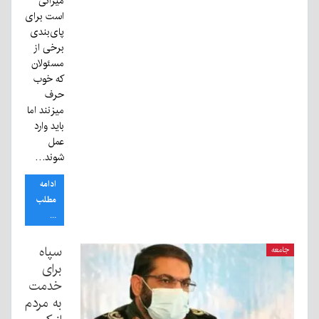
میزانی
است برای
پای‌بندی
برخی از
مسئولان
که خوب
حرف
میزنند اما
باید وارد
عمل
شوند…
ادامه
مطلب
...
سپاه
جامعه
برای
خدمت
به مردم