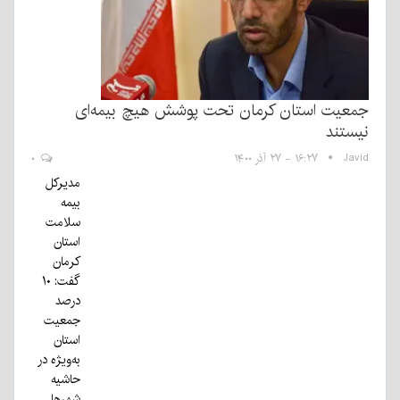
جمعیت استان کرمان تحت پوشش هیچ بیمه‌ای
نیستند
Javid
۱۶:۲۷ - ۲۷ آذر ۱۴۰۰
۰
مدیرکل
بیمه
سلامت
استان
کرمان
گفت: ۱۰
درصد
جمعیت
استان
به‌ویژه در
حاشیه
شهرها