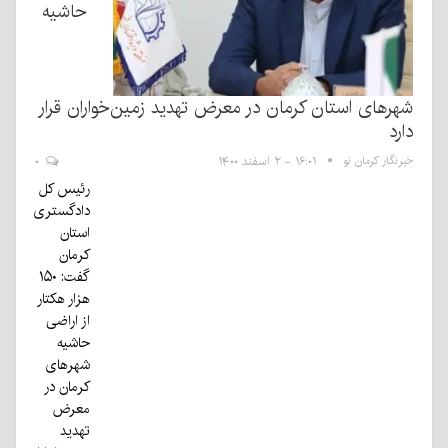
حاشیه
شهرهای استان کرمان در معرض تهدید زمین‌خواران قرار
دارد
خبرنگار کرمان نو
۱۶:۰۱ - ۲ اسفند ۱۴۰۰
۰
رئیس کل
دادگستری
استان
کرمان
گفت: ۱۵۰
هزار هکتار
از اراضی
حاشیه
شهرهای
کرمان در
معرض
تهدید