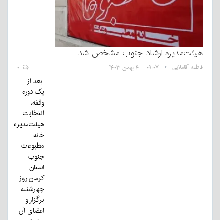
هیئت‌مدیره ارشاد جنوب مشخص شد
فاطمه آقاملایی
۰۹:۰۷ - ۴ بهمن ۱۴۰۳
۰
بعد از
یک دوره
وقفه،
انتخابات
هیئت‌مدیره
خانه
مطبوعات
جنوب
استان
کرمان روز
چهارشنبه
برگزار و
اعضای آن