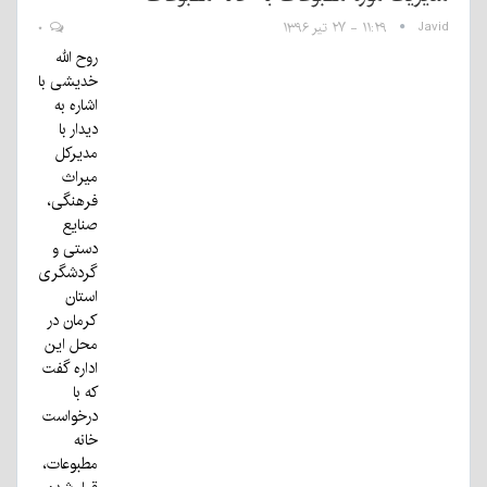
Javid
۱۱:۲۹ - ۲۷ تیر ۱۳۹۶
۰
روح الله
خدیشی با
اشاره به
دیدار با
مدیرکل
میراث
فرهنگی،
صنایع
دستی و
گردشگری
استان
كرمان در
محل این
اداره گفت
که با
درخواست
خانه
مطبوعات،