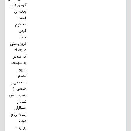
کرمان طی
بیانیه‌ای
ضمن
محکوم
کردن
حمله
تروریستی
در بغداد
که منجر
به شهادت
سپهبد
قاسم
سلیمانی و
جمعی از
همرزمانش
شد، از
همکاران
رسانه‌ای و
مردم
برای…