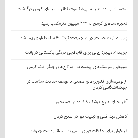
محمد نواب‌زاده، هنرمند پیشکسوت تئاتر و سینمای کرمان درگذشت
ذخیره سدهای کرمان به ۲۴۹ میلیون مترمکعب رسید
پایان عملیات جست‌وجو در جیرفت؛ کودک ۴ ساله دلفاردی پیدا شد
جریمه ۶ میلیارد ریالی برای قاچاقچی نارنگی پاکستانی در بافت
شبیخون سوسک‌های پوست‌خوار به کاج‌های جنگل قائم کرمان
از بومی‌سازی فناوری‌های معدنی تا توسعه خدمات سلامت در
جهاددانشگاهی کرمان
آغاز اجرای طرح پزشک خانواده در رفسنجان
کاهش دید افقی و کیفیت هوا در استان کرمان
فراخوان برای حفاظت فوری از میراث باستانی دشت جیرفت