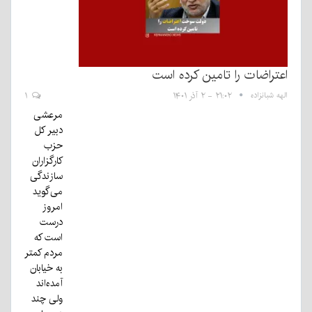
اعتراضات را تامین کرده است
الهه شبانزاده
۲۱:۰۲ - ۲ آذر ۱۴۰۱
۱
مرعشی
دبیر کل
حزب
کارگزاران
سازندگی
می‌گوید
امروز
درست
است که
مردم کمتر
به خیابان
آمده‌اند
ولی چند