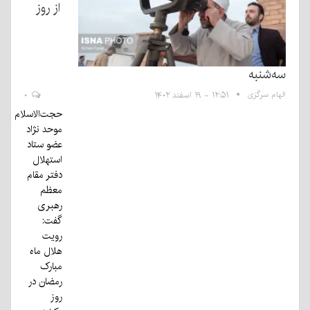
از روز
سه‌شنبه
الهام سرگزی
۱۲:۵۱ - ۱۹ اسفند ۱۴۰۲
۰
حجت‌الاسلام
موحد نژاد
عضو ستاد
استهلال
دفتر مقام
معظم
رهبری
گفت:
رویت
هلال ماه
مبارک
رمضان در
روز