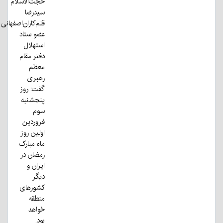
حجت‌الاسلام
سیدرضا
قلم‌کاران‌اصفهانی
عضو ستاد
استهلال
دفتر مقام
معظم
رهبری
گفت: روز
پنجشنبه
سوم
فروردین
اولین روز
ماه مبارک
رمضان در
ایران و
دیگر
کشور‌های
منطقه
خواهد
بود.