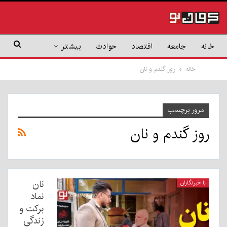
خانه
جامعه
اقتصاد
حوادث
بیشتر
خانه
روز گندم و نان
مرور برچسب
روز گندم و نان
نان
با خبرنگاران
نماد
برکت و
زندگی