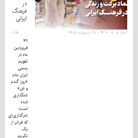
در
فرهنگ
ایرانی
کرمان نو
۱۴:۲۰ - ۱۵ اردیبهشت ۱۴۰۵
۰
۳۱
فروردین
ماه در
تقویم
رسمی
ایران بنام
«روز گندم
و نان»
نامگذاری
شده
است؛
نام‌گذاری‌ای
که فراتر از
یک
تکریم