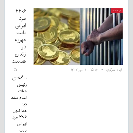
۲۲۰۶
جامعه
مرد
ایرانی
بابت
مهریه
در
زندان
هستند
الهام سرگزی
۱۵:۱۴ - ۱ آبان ۱۴۰۲
۰
به گفته‌ی
رئیس
هیات
امناء ستاد
دیه
هم‌اکنون
۲۲۰۶ مرد
ایرانی
بابت