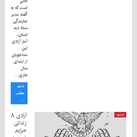
حالی
است که به
گفته مدیر
نمایندگی
ستاد دیه
استان،
آمار آزادی
این
مددجویان
از ابتدای
سال
جاری…
ادامه
مطلب
...
آزادی ۸
جامعه
زندانی
جرایم