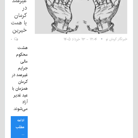
غیرعمد
در
کرمان
با همت
خیرین
خبرنگار کرمان نو
۱۲:۰۴ - ۱۳ خرداد ۱۴۰۵
۰
هشت
محکوم
مالی
جرایم
غیرعمد در
کرمان
همزمان با
عید غدیر
آزاد
می‌شوند.
ادامه
مطلب
...