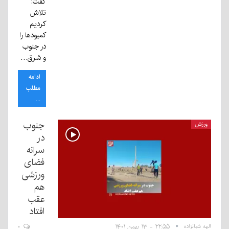
گفت:
تلاش
کردیم
کمبودها را
در جنوب
و شرق…
ادامه
مطلب
...
جنوب
ورزش
در
سرانه
فضای
ورزشی
هم
عقب
افتاد
الهه شبانزاده
۲۲:۵۵ - ۱۳ بهمن ۱۴۰۱
۰