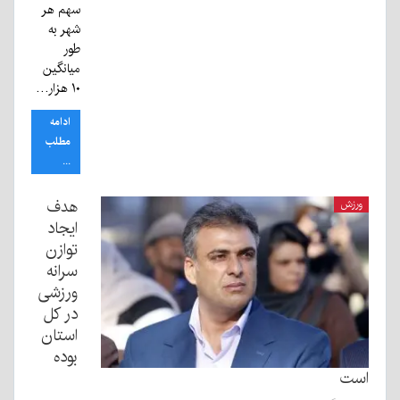
سهم هر
شهر به
طور
میانگین
۱۰ هزار…
ادامه
مطلب
...
هدف
ورزش
ایجاد
توازن
سرانه
ورزشی
در کل
استان
بوده
است