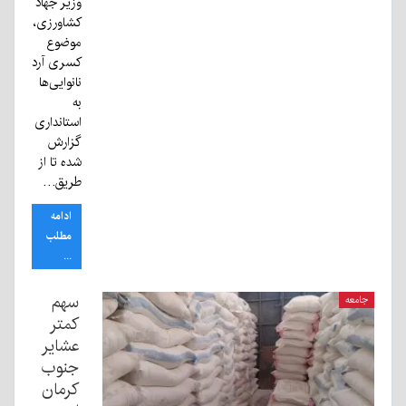
وزیر جهاد
کشاورزی،
موضوع
کسری آرد
نانوایی‌ها
به
استانداری
گزارش
شده تا از
طریق…
ادامه
مطلب
...
سهم
جامعه
کمتر
عشایر
جنوب
کرمان