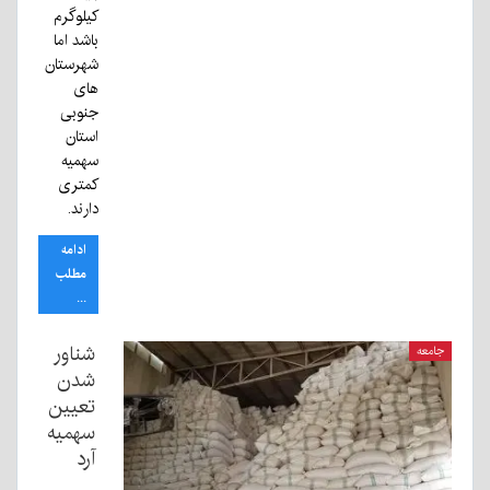
کیلوگرم
باشد اما
شهرستان
های
جنوبی
استان
سهمیه
کمتری
دارند.
ادامه
مطلب
...
شناور
جامعه
شدن
تعیین
سهمیه
آرد