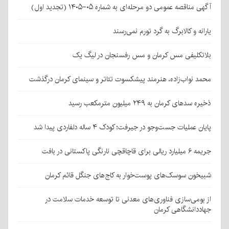
آگهی مناقصه عمومی دو مرحله‌ای به شماره ۰۵-۱۴۰۵ (تجدید اول)
یارانه و کالابرگ به گرد تورم نمی‌رسند
بلاتکلیفی مس کرمان و مس رفسنجان در لیگ یک
محمد نواب‌زاده، هنرمند پیشکسوت تئاتر و سینمای کرمان درگذشت
ذخیره سدهای کرمان به ۲۴۹ میلیون مترمکعب رسید
پایان عملیات جست‌وجو در جیرفت؛ کودک ۴ ساله دلفاردی پیدا شد
جریمه ۶ میلیارد ریالی برای قاچاقچی نارنگی پاکستانی در بافت
شبیخون سوسک‌های پوست‌خوار به کاج‌های جنگل قائم کرمان
از بومی‌سازی فناوری‌های معدنی تا توسعه خدمات سلامت در
جهاددانشگاهی کرمان