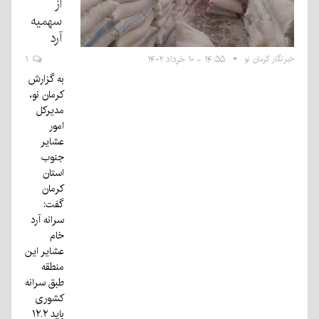
از
سهمیه
آرد
خبرنگار کرمان نو
۱۴:۵۵ - ۱۰ خرداد ۱۴۰۲
۱
به گزارش
کرمان نو،
مدیرکل
امور
عشایر
جنوب
استان
کرمان
گفت:
سرانه آرد
خام
عشایر این
منطقه
طبق سرانه
کشوری
باید ۱۲.۲