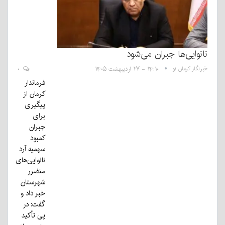
نانوایی‌ها جبران می‌شود
خبرنگار کرمان نو
۱۴:۱۰ - ۲۷ اردیبهشت ۱۴۰۵
۰
فرماندار
کرمان از
پیگیری
برای
جبران
کمبود
سهمیه آرد
نانوایی‌های
متضرر
شهرستان
خبر داد و
گفت: در
پی تأکید