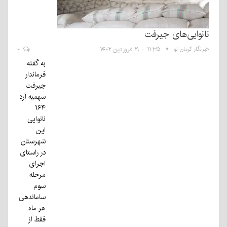
نانوایی‌های جیرفت
خبرنگار کرمان نو
۱۱:۳۵ - ۱۹ فروردین ۱۴۰۲
۰
به گفته
فرماندار
جیرفت
سهمیه آرد
۱۶۴
نانوایی
این
شهرستان
در راستای
اجرای
مرحله
سوم
ساماندهی
هر ماه
فقط از