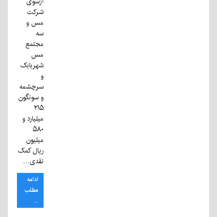
ازسوی
شرکت
مس و
سه
مجتمع
مس
شهربابک
و
سرچشمه
و سونگون
۲۱۵
میلیارد و
۵۸۰
میلیون
ریال کمک
نقدی…
ادامه
مطلب
...