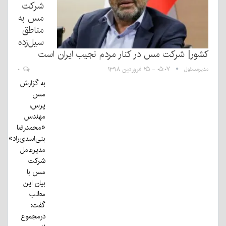
شرکت
مس به
مناطق
سیل‌زده
کشور| شرکت مس در کنار مردم نجیب ایران است
مدیرمسئول
۰۵:۰۷ - ۲۵ فروردین ۱۳۹۸
۰
به گزارش
مس
پرس،
مهندس
«محمدرضا
بنی‌اسدی‌راد»
مدیرعامل
شرکت
مس با
بیان این
مطلب
گفت:
درمجموع