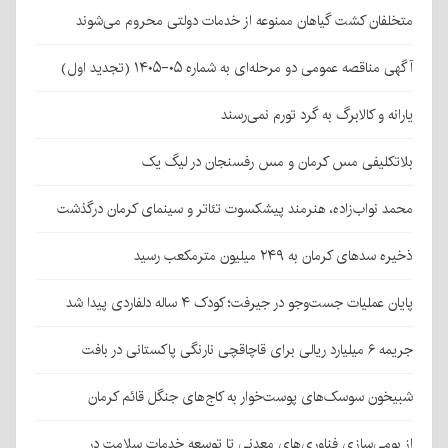
متخلفان کشت گیاهان ممنوعه از خدمات دولتی محروم می‌شوند
آگهی مناقصه عمومی دو مرحله‌ای به شماره ۰۵-۱۴۰۵ (تجدید اول)
یارانه و کالابرگ به گرد تورم نمی‌رسند
بلاتکلیفی مس کرمان و مس رفسنجان در لیگ یک
محمد نواب‌زاده، هنرمند پیشکسوت تئاتر و سینمای کرمان درگذشت
ذخیره سدهای کرمان به ۲۴۹ میلیون مترمکعب رسید
پایان عملیات جست‌وجو در جیرفت؛ کودک ۴ ساله دلفاردی پیدا شد
جریمه ۶ میلیارد ریالی برای قاچاقچی نارنگی پاکستانی در بافت
شبیخون سوسک‌های پوست‌خوار به کاج‌های جنگل قائم کرمان
از بومی‌سازی فناوری‌های معدنی تا توسعه خدمات سلامت در