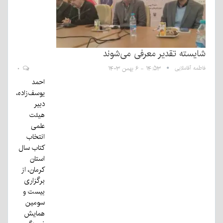
شایسته تقدیر معرفی می‌شوند
فاطمه آقاملایی
۱۴:۵۳ - ۶ بهمن ۱۴۰۳
۰
احمد
یوسف‌زاده،
دبیر
هیئت
علمی
انتخاب
کتاب سال
استان
کرمان، از
برگزاری
بیست و
سومین
همایش