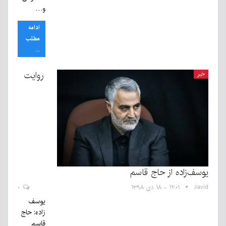
و…
ادامه
مطلب
...
روایت
خبر
یوسف‌زاده از حاج قاسم
Javid
۱۲:۰۱ - ۱۸ دی ۱۳۹۸
۰
یوسف
زاده: حاج
قاسم