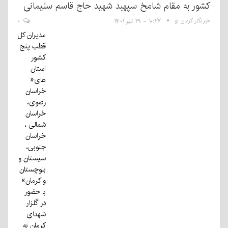
کشور به مقام شامخ سپهبد شهید حاج قاسم سلیمانی
خبرنگار کرمان نو
۱۰:۲۷ - ۲۹ تیر ۱۴۰۱
۰
مدیران کل
قطب پنج
کشور
استان
های«
خراسان
رضوی،
خراسان
شمالی ،
خراسان
جنوبی،
سیستان و
بلوچستان
و کرمان»
با حضور
در گلزار
شهدای
کرمان به