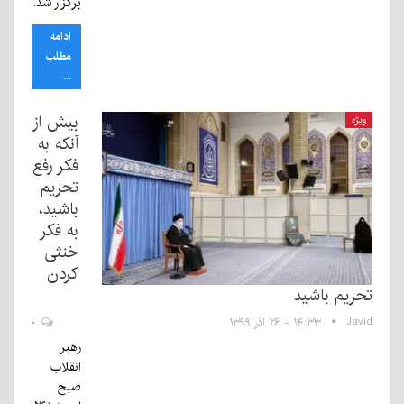
برگزار شد.
ادامه
مطلب
...
بیش از
ویژه
آنکه به
فکر رفع
تحریم
باشید،
به فکر
خنثی
کردن
تحریم باشید
Javid
۱۴:۳۳ - ۲۶ آذر ۱۳۹۹
۰
رهبر
انقلاب
صبح