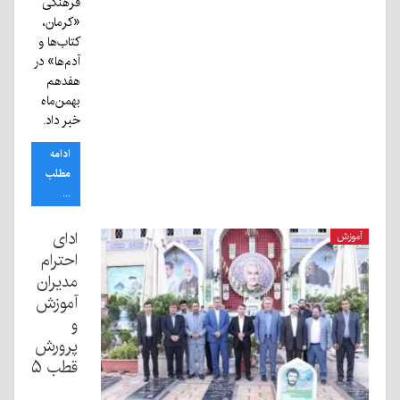
فرهنگی
«کرمان،
کتاب‌ها و
آدم‌ها» در
هفدهم
بهمن‌ماه
خبر داد.
ادامه
مطلب
...
ادای
آموزش
احترام
مدیران
آموزش
و
پرورش
قطب ۵