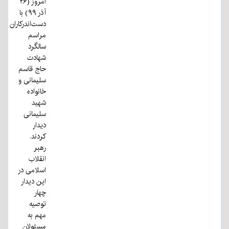
امروز (۲۶
آذر ۹۹) با
دست‌اندرکاران
مراسم
سالگرد
شهادت
حاج قاسم
سلیمانی و
خانواده
شهید
سلیمانی
دیدار
کردند.
رهبر
انقلاب
اسلامی در
این دیدار
چهار
توصیه
مهم به
مسئولان