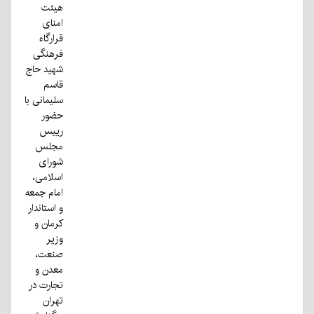
هیئت
امنای
قرارگاه
فرهنگی
شهید حاج
قاسم
سلیمانی با
حضور
رییس
مجلس
شورای
اسلامی،
امام جمعه
و استاندار
کرمان و
وزیر
صنعت،
معدن و
تجارت در
تهران