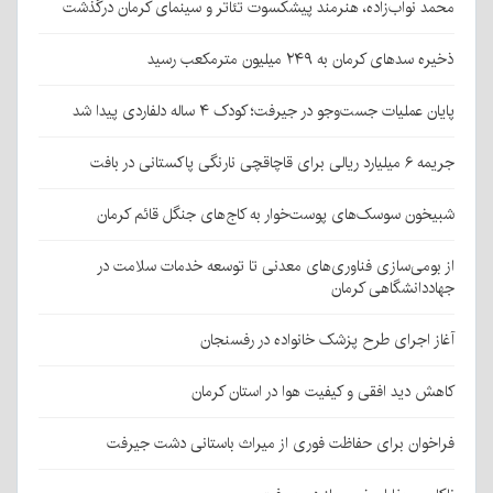
محمد نواب‌زاده، هنرمند پیشکسوت تئاتر و سینمای کرمان درگذشت
ذخیره سدهای کرمان به ۲۴۹ میلیون مترمکعب رسید
پایان عملیات جست‌وجو در جیرفت؛ کودک ۴ ساله دلفاردی پیدا شد
جریمه ۶ میلیارد ریالی برای قاچاقچی نارنگی پاکستانی در بافت
شبیخون سوسک‌های پوست‌خوار به کاج‌های جنگل قائم کرمان
از بومی‌سازی فناوری‌های معدنی تا توسعه خدمات سلامت در
جهاددانشگاهی کرمان
آغاز اجرای طرح پزشک خانواده در رفسنجان
کاهش دید افقی و کیفیت هوا در استان کرمان
فراخوان برای حفاظت فوری از میراث باستانی دشت جیرفت