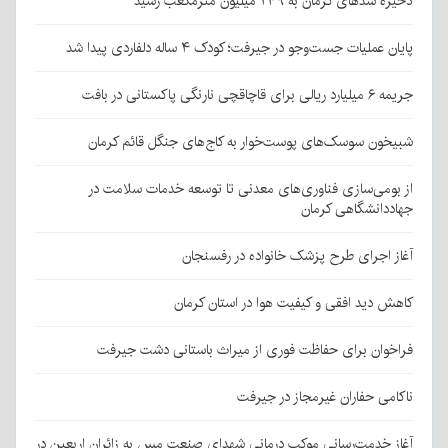
ذخیره سدهای کرمان به ۲۴۹ میلیون مترمکعب رسید
پایان عملیات جست‌وجو در جیرفت؛ کودک ۴ ساله دلفاردی پیدا شد
جریمه ۶ میلیارد ریالی برای قاچاقچی نارنگی پاکستانی در بافت
شبیخون سوسک‌های پوست‌خوار به کاج‌های جنگل قائم کرمان
از بومی‌سازی فناوری‌های معدنی تا توسعه خدمات سلامت در
جهاددانشگاهی کرمان
آغاز اجرای طرح پزشک خانواده در رفسنجان
کاهش دید افقی و کیفیت هوا در استان کرمان
فراخوان برای حفاظت فوری از میراث باستانی دشت جیرفت
ناکامی حفاران غیرمجاز در جیرفت
آغاز خدمت‌رسانی موکب درمانی شهدای صنعت مس به زائران اربعین در