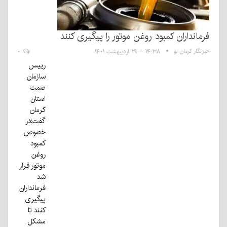
فرمانداران کمبود روغن موتور را پیگیری کنند
خبرنگار کرمان نو
۱۴:۳۸ - ۲۹ اردیبهشت ۱۴۰۱
۰
رییس
سازمان
صمت
استان
کرمان
گفت:در
خصوص
کمبود
روغن
موتور قرار
شد
فرمانداران
پیگیری
کنند تا
مشکل