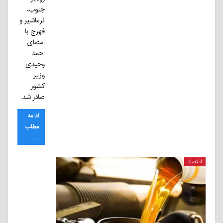
جنوب،
نرماشیر و
فهرج با
امضای
احمد
وحیدی
وزیر
کشور
صادر شد.
ادامه
مطلب
...
اقتصاد