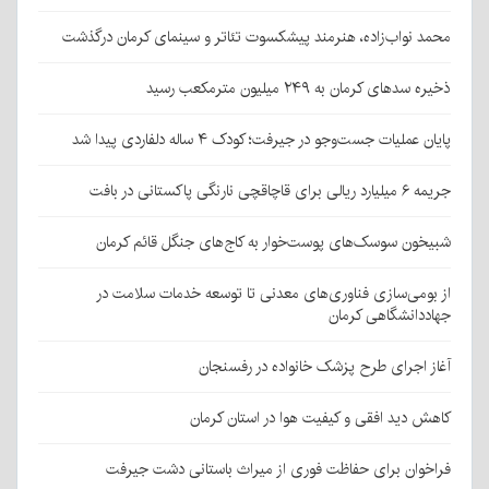
محمد نواب‌زاده، هنرمند پیشکسوت تئاتر و سینمای کرمان درگذشت
ذخیره سدهای کرمان به ۲۴۹ میلیون مترمکعب رسید
پایان عملیات جست‌وجو در جیرفت؛ کودک ۴ ساله دلفاردی پیدا شد
جریمه ۶ میلیارد ریالی برای قاچاقچی نارنگی پاکستانی در بافت
شبیخون سوسک‌های پوست‌خوار به کاج‌های جنگل قائم کرمان
از بومی‌سازی فناوری‌های معدنی تا توسعه خدمات سلامت در
جهاددانشگاهی کرمان
آغاز اجرای طرح پزشک خانواده در رفسنجان
کاهش دید افقی و کیفیت هوا در استان کرمان
فراخوان برای حفاظت فوری از میراث باستانی دشت جیرفت