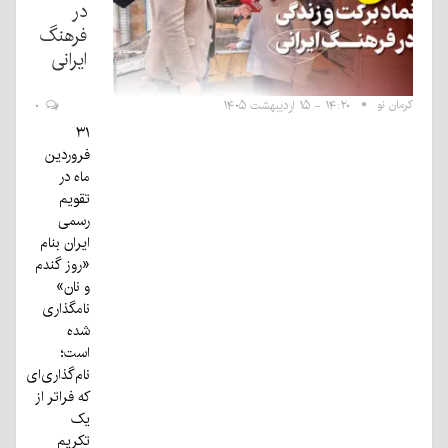
در
فرهنگ
ایرانی
کرمان نو
۱۴:۲۰ - ۱۵ اردیبهشت ۱۴۰۵
۰
۳۱
فروردین
ماه در
تقویم
رسمی
ایران بنام
«روز گندم
و نان»
نامگذاری
شده
است؛
نام‌گذاری‌ای
که فراتر از
یک
تکریم