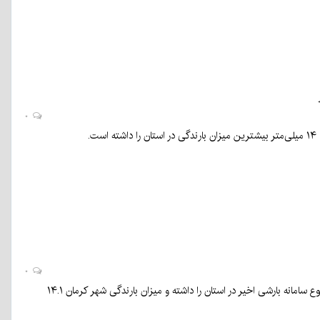
۰
۰
به گفته مدیرکل هواشناسی کرمان، فیض‌آباد راور با ثبت ۴۸.۲ میلی‌متر بیشترین میزان بارندگی درمجموع سامانه بارشی اخیر در استان را داشته و میزان بارندگی شهر کرمان ۱۴.۱