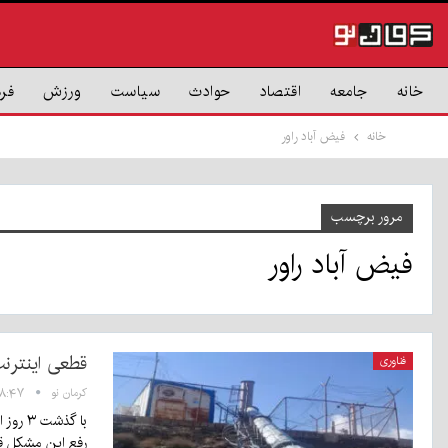
خانه
جامعه
اقتصاد
حوادث
سیاست
ورزش
فر
خانه
فیض آباد راور
مرور برچسب
فیض آباد راور
قطعی اینترنت
فناوری
کرمان نو
۱۸:۴۷ - ۳۰ دی ۰
با گذ
رفع این مشکل 