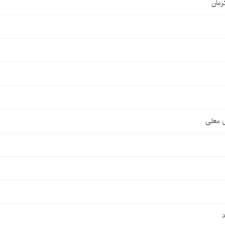
رمان
ی معلی
د