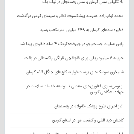
بلاتکلیفی مس کرمان و مس رفسنجان در لیگ یک
محمد نواب‌زاده، هنرمند پیشکسوت تئاتر و سینمای کرمان درگذشت
ذخیره سدهای کرمان به ۲۴۹ میلیون مترمکعب رسید
پایان عملیات جست‌وجو در جیرفت؛ کودک ۴ ساله دلفاردی پیدا شد
جریمه ۶ میلیارد ریالی برای قاچاقچی نارنگی پاکستانی در بافت
شبیخون سوسک‌های پوست‌خوار به کاج‌های جنگل قائم کرمان
از بومی‌سازی فناوری‌های معدنی تا توسعه خدمات سلامت در
جهاددانشگاهی کرمان
آغاز اجرای طرح پزشک خانواده در رفسنجان
کاهش دید افقی و کیفیت هوا در استان کرمان