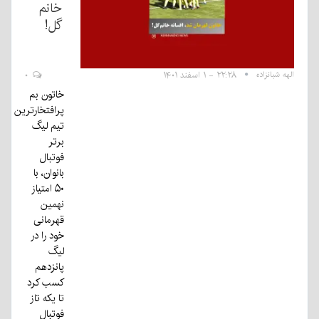
خانم
گل!
الهه شبانزاده
۲۲:۲۸ - ۱ اسفند ۱۴۰۱
۰
خاتون بم
پرافتخارترین
تیم لیگ
برتر
فوتبال
بانوان، با
۵۰ امتیاز
نهمین
قهرمانی
خود را در
لیگ
پانزدهم
کسب کرد
تا یکه تاز
فوتبال