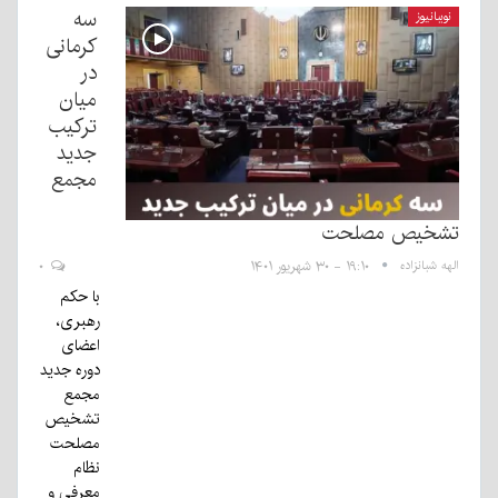
سه
نوببانیوز
کرمانی
در
میان
ترکیب
جدید
مجمع
تشخیص مصلحت
الهه شبانزاده
۱۹:۱۰ - ۳۰ شهریور ۱۴۰۱
۰
با حکم
رهبری،
اعضای
دوره جدید
مجمع
تشخیص
مصلحت
نظام
معرفی و