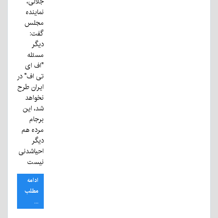
جلالی،
نماینده
مجلس
گفت:
دیگر
مسئله
"اف ای
تی اف" در
ایران طرح
نخواهد
شد، این
برجام
مرده هم
دیگر
احیاشدنی
نیست
ادامه
مطلب
...