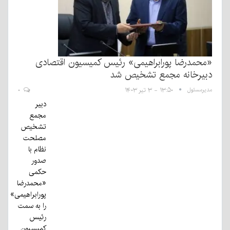
«محمدرضا پورابراهیمی» رئیس کمیسیون اقتصادی
دبیرخانه مجمع تشخیص شد
مدیرمسئول
۱۳:۵۰ - ۳ تیر ۱۴۰۳
۰
دبیر
مجمع
تشخیص
مصلحت
نظام با
صدور
حکمی
«محمدرضا
پورابراهیمی»
را به سمت
رئیس
کمیسیون