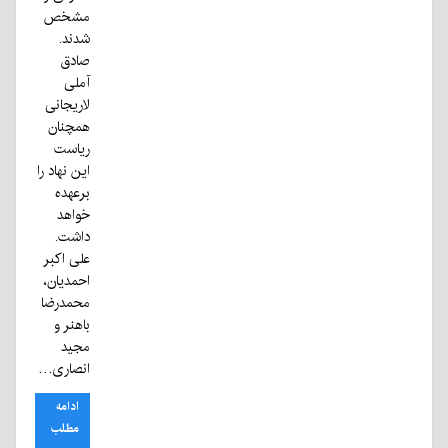
مشخص
شدند.
صادق
آملی
لاریجانی
همچنان
ریاست
این نهاد را
برعهده
خواهد
داشت.
علی اکبر
احمدیان،
محمدرضا
باهنر و
مجید
انصاری…
ادامه
مطلب