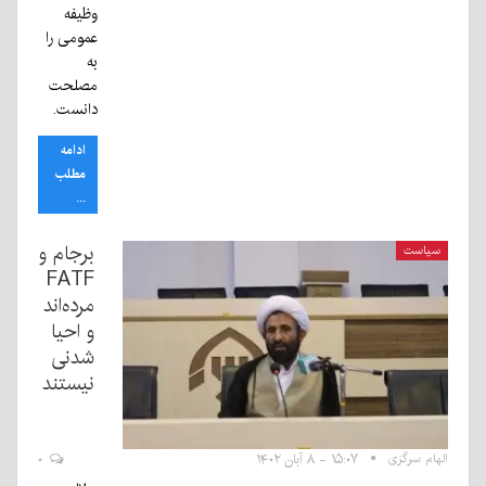
وظیفه
عمومی را
به
مصلحت
دانست.
ادامه
مطلب
...
برجام و
سیاست
FATF
مرده‌اند
و احیا
شدنی
نیستند
الهام سرگزی
۱۵:۰۷ - ۸ آبان ۱۴۰۲
۰