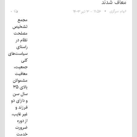
معاف شدند
الهام سرگزی
۱۱:۵۶ - ۳ تیر ۱۴۰۳
۰
مجمع
تشخیص
مصلحت
نظام در
راستای
سیاست‌های
کلی
جمعیت،
معافیت
مشمولان
بالای ۳۵
سال سن
و دارای دو
فرزند و
غیر غایب،
از دوره
ضرورت
خدمت