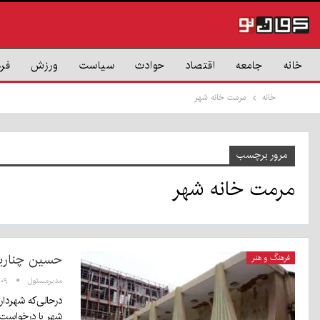
خانه
جامعه
اقتصاد
حوادث
سیاست
ورزش
فر
خانه
مرمت خانه شهر
مرور برچسب
مرمت خانه شهر
حسین چناریان: هزین
فرهنگ و هنر
مدیرمسئول
۱۵:۰۹ - ۲۳
درحالی‌که شهردار
شهر با درخواس