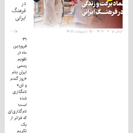
در
فرهنگ
ایرانی
کرمان نو
۱۴:۲۰ - ۱۵ اردیبهشت ۱۴۰۵
۰
۳۱
فروردین
ماه در
تقویم
رسمی
ایران بنام
«روز گندم
و نان»
نامگذاری
شده
است؛
نام‌گذاری‌ای
که فراتر از
یک
تکریم