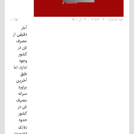
الهه شبانزاده
۲۰:۳۸ - ۲۱ آذر ۱۴۰۱
۰
آمار
دقیقی از
مصرف
نان در
کشور
وجود
ندارد، اما
طبق
آخرین
براورد
سرانه
مصرف
نان در
کشور
حدود
روزی
دویست