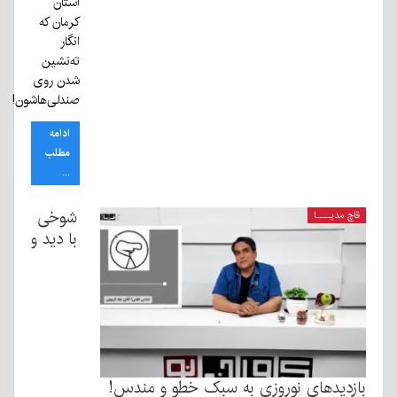
استان
کرمان که
انگار
ته‌نشین
شدن روی
صندلی‌هاشون!
ادامه
مطلب
...
شوخی
قاچ مدیــــا
با دید و
بازدیدهای نوروزی به سبک خطو و مندس!