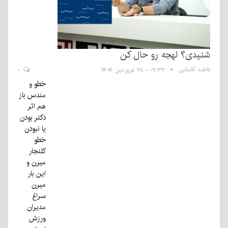
شنیدی؟ لهجه رو حال کن
فاطمه آقاملایی
۰۹:۳۲ - ۲۸ فروردین ۱۴۰۴
۰
خطو و
مندس باز
هم اثر
دکتر بودن
یا نبودن
خطو
کلنجار
میرن و
این بار
میرن
سراغ
مدیران
ورزش