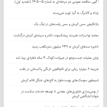
آگهی مناقصه عمومی دو مرحله‌ای به شماره ۰۵-۱۴۰۵ (تجدید اول)
یارانه و کالابرگ به گرد تورم نمی‌رسند
بلاتکلیفی مس کرمان و مس رفسنجان در لیگ یک
محمد نواب‌زاده، هنرمند پیشکسوت تئاتر و سینمای کرمان درگذشت
ذخیره سدهای کرمان به ۲۴۹ میلیون مترمکعب رسید
پایان عملیات جست‌وجو در جیرفت؛ کودک ۴ ساله دلفاردی پیدا شد
جریمه ۶ میلیارد ریالی برای قاچاقچی نارنگی پاکستانی در بافت
شبیخون سوسک‌های پوست‌خوار به کاج‌های جنگل قائم کرمان
از بومی‌سازی فناوری‌های معدنی تا توسعه خدمات سلامت در
جهاددانشگاهی کرمان