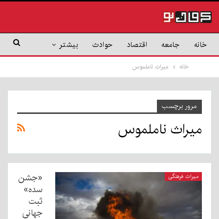
خانه
جامعه
اقتصاد
حوادث
بیشتر
خانه
میراث ناملموس
مرور برچسب
میراث ناملموس
«جشن
میراث فرهنگی
سده»
ثبت
جهانی