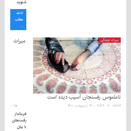
شنوید.
ادامه
مطلب
...
میراث
میراث فرهنگی
ناملموس رفسنجان آسیب دیده است
Javid
۱۱:۴۲ - ۲۹ اردیبهشت ۱۴۰۰
۰
فرماندار
رفسنجان
با بیان