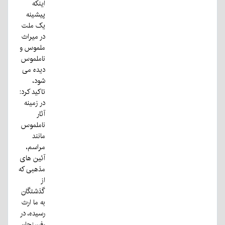
اینکه
پیشینه
یک ملت
در میراث
ملموس و
ناملموس
دیده می
شود،
تاکید کرد:
در زمینه
آثار
ناملموس
مانند
مراسم،
آئین های
مذهبی که
از
گذشتگان
به ما ارث
رسیده، در
رفسنجان…