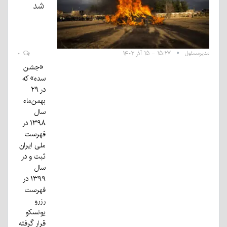
شد
مدیرمسئول
۱۵:۲۷ - ۱۵ آذر ۱۴۰۲
۰
«جشن
سده» که
در ۲۹
بهمن‌ماه
سال
۱۳۹۸ در
فهرست
ملی ایران
ثبت و در
سال
۱۳۹۹ در
فهرست
رزرو
یونسکو
قرار گرفته