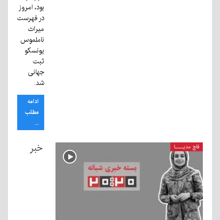
بود، امروز
در فهرست
میراث
ناملموس
یونسکو
ثبت
جهانی
شد.
ادامه
مطلب
...
خبر
قاچ مدیــــا