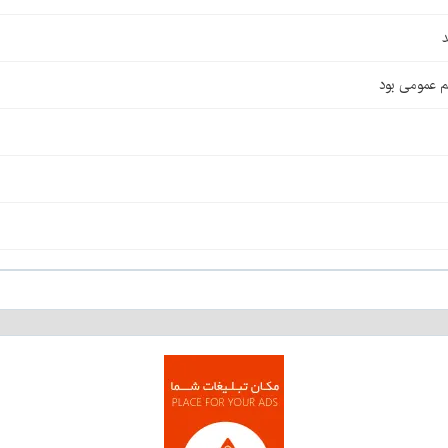
د
م عمومی بود