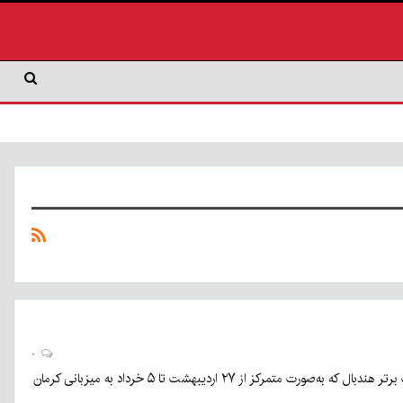
۰
سی و هشتمین دوره لیگ برتر هندبال مردان با معرفی تیم‌های برتر به پایان رسید. آخرین مرحله لیگ برتر هندبال که به‌صورت متمرکز از ۲۷ اردیبهشت تا ۵ خرداد به میزبانی کرمان