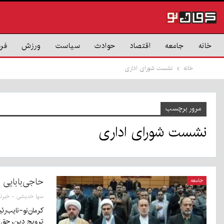
خانه
جامعه
اقتصاد
حوادث
سیاست
ورزش
فر
خانه
نشست شورای اداری
مرور برچسب
نشست شورای اداری
حاجی‌بابایی 
جامعه
کرمان‌نو-نایب‌ر
ترویج دین، حق 