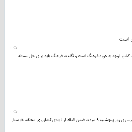
۰
ف کشور توجه به حوزه فرهنگ است و نگاه به فرهنگ باید برای حل مسئله
۰
بهنام سعیدی، نماینده جیرفت و عنبرآباد، در نشست شورای اداری جنوب کرمان با حضور وزیر راه و شهرسازی روز پنجشنبه ۹ مرداد، ضمن انتقاد از نابودی کشاورزی منطقه، خواستار