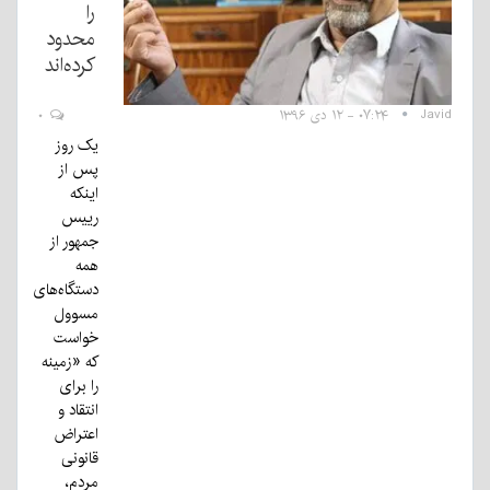
را
محدود
کرده‌اند
Javid
۰۷:۲۴ - ۱۲ دی ۱۳۹۶
۰
یک روز
پس از
اینکه
رییس
جمهور از
همه
دستگاه‌های
مسوول
خواست
که «زمینه
را برای
انتقاد و
اعتراض
قانونی
مردم،