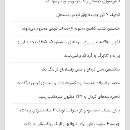
آتش‌سوزی در سالن رنگ کرمان‌موتور بم مهار شد
توقیف ۷ تن چوب قاچاق تاغ در رفسنجان
متخلفان کشت گیاهان ممنوعه از خدمات دولتی محروم می‌شوند
آگهی مناقصه عمومی دو مرحله‌ای به شماره ۰۵-۱۴۰۵ (تجدید اول)
یارانه و کالابرگ به گرد تورم نمی‌رسند
بلاتکلیفی مس کرمان و مس رفسنجان در لیگ یک
محمد نواب‌زاده، هنرمند پیشکسوت تئاتر و سینمای کرمان درگذشت
ذخیره سدهای کرمان به ۲۴۹ میلیون مترمکعب رسید
پایان عملیات جست‌وجو در جیرفت؛ کودک ۴ ساله دلفاردی پیدا شد
جریمه ۶ میلیارد ریالی برای قاچاقچی نارنگی پاکستانی در بافت