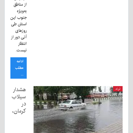
از مناطق
به‌ویژه
جنوب این
استان طی
روزهای
آتی دور از
انتظار
نیست.
ادامه
مطلب
...
هشدار
ترند
سیلاب
در
کرمان،