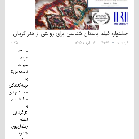
جشنواره فیلم باستان شناسی برای روایتی از هنر کرمان
کرمان نو
۱۴:۰۳ - ۱۲ خرداد ۱۴۰۵
۰
مستند
«پته،
میراث
ناملموس»
به
تهیه‌کنندگی
محمدمهدی
ملک‌قاسمی
و
کارگردانی
اعظم
رمضان‌پور،
جایزه