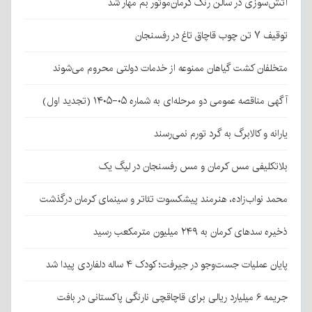
آتش‌سوزی در سالن رنگ کرمان‌موتور بم مهار شد
توقیف ۷ تن چوب قاچاق تاغ در رفسنجان
متخلفان کشت گیاهان ممنوعه از خدمات دولتی محروم می‌شوند
آگهی مناقصه عمومی دو مرحله‌ای به شماره ۰۵-۱۴۰۵ (تجدید اول)
یارانه و کالابرگ به گرد تورم نمی‌رسند
بلاتکلیفی مس کرمان و مس رفسنجان در لیگ یک
محمد نواب‌زاده، هنرمند پیشکسوت تئاتر و سینمای کرمان درگذشت
ذخیره سدهای کرمان به ۲۴۹ میلیون مترمکعب رسید
پایان عملیات جست‌وجو در جیرفت؛ کودک ۴ ساله دلفاردی پیدا شد
جریمه ۶ میلیارد ریالی برای قاچاقچی نارنگی پاکستانی در بافت