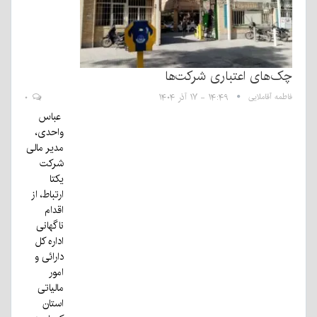
چک‌های اعتباری شرکت‌ها
فاطمه آقاملایی
۱۴:۴۹ - ۱۷ آذر ۱۴۰۴
۰
عباس
واحدی،
مدیر مالی
شرکت
یکتا
ارتباط، از
اقدام
ناگهانی
اداره کل
دارائی و
امور
مالیاتی
استان