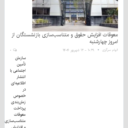
معوقات افزایش حقوق و متناسب‌سازی بازنشستگان از
امروز چهارشنبه
الهام سرگزی
۱۰:۲۹ - ۱۲ شهریور ۱۴۰۴
۰
سازمان
تأمین
اجتماعی با
انتشار
اطلاعیه‌ای
در
خصوص
زمان‌بندی
پرداخت
معوقات
متناسب‌سازی
و افزایش