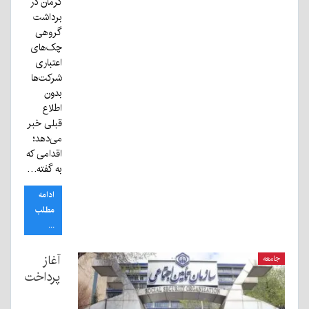
کرمان در
برداشت
گروهی
چک‌های
اعتباری
شرکت‌ها
بدون
اطلاع
قبلی خبر
می‌دهد؛
اقدامی که
به گفته…
ادامه
مطلب
...
آغاز
جامعه
پرداخت