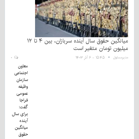
میانگین حقوق سال آینده سربازان، بین ۴ تا ۱۲
میلیون تومان متغیر است
مدیرمسئول
۱۵:۴۵ - ۶ آذر ۱۴۰۳
۰
معاون
اجتماعی
سازمان
وظیفه
عمومی
فراجا
گفت:
برای سال
آینده
میانگین
حقوق