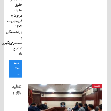
حقوق
سالیانه
مربوط به
فروردین‌ماه
۱۴۰۴
بازنشستگان
و
مستمری‌بگیران
توضیح
داد.
ادامه
مطلب
...
تنظیم
اقتصاد
بازار و