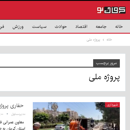
خانه
جامعه
اقتصاد
حوادث
سیاست
ورزش
فر
خانه
پروژه ملی
مرور برچسب
پروژه ملی
حفاری پروژه 
شهرداری
مدیرمسئول
۱۶:۰۰ - ۱ م
استان کرمان به طول 