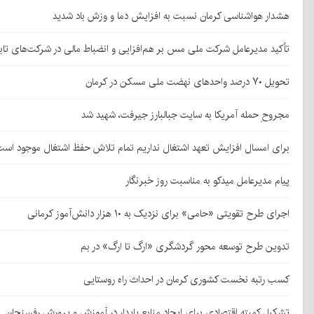
هشدار هواشناسی کرمان نسبت به افزایش دما و وزش باد شدید
تأکید مدیرعامل شرکت ملی مس بر هم‌افزایی و انضباط مالی در شرکت‌های تاب
تحویل ۷۰ درصد واحدهای نهضت ملی مسکن در کرمان
مجروحِ حمله آمریکا به سایت جبالبارز جیرفت، شهید شد
برای امسال افزایش تعهد اشتغال نداریم تمام تلاش حفظ اشتغال موجود است
پیام مدیرعامل میدکو به مناسبت روز خبرنگار
اجرای طرح تقویتی «حامی» برای نزدیک به ۱۰ هزار دانش‌آموز کرمانی
تدوین طرح توسعه محور گردشگری «ارگ تا ارگ» در بم
کسب رتبه نخست کشوری کرمان در احداث راه روستایی
تشکیل کمیته اقتصادی برای ایجاد منابع پایدار در آموزش و پرورش رفسنجان