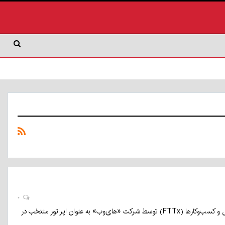
۰
معاون عمرانی فرمانداری شهرستان بم گفت: عملیات حفاری و داکت‌گذاری پروژه ملی فیبرنوری منازل و کسب‌وکارها (FTTx) توسط شرکت «های‌وب» به عنوان اپراتور منتخب در