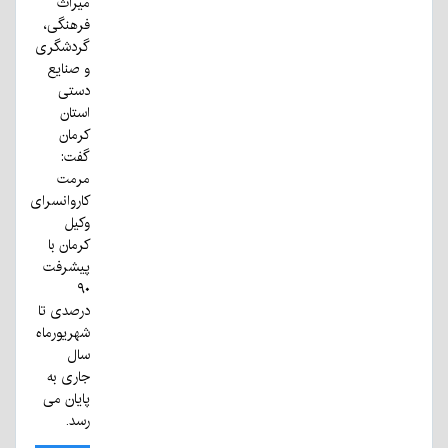
میراث
فرهنگی،
گردشگری
و صنایع
دستی
استان
کرمان
گفت:
مرمت
کاروانسرای
وکیل
کرمان با
پیشرفت
۹۰
درصدی تا
شهریورماه
سال
جاری به
پایان می
رسد.