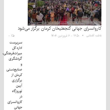
کاروانسرای جهانی گنجعلیخان کرمان برگزار می‌شود
فاطمه آقاملایی
۱۲:۵۰ - ۶ فروردین ۱۴۰۴
۰
سرپرست
اداره کل
میراث‌فرهنگی،
گردشگری
و
صنایع‌دستی
کرمان از
برگزاری
آیین
نوروزگاه
در
کاروانسرای
جهانی