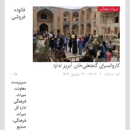
فالوده
میراث فرهنگی
فروشی
کاروانسرای گنجعلی‌خان آبریز ندارد
الهه شبانزاده
۱۳:۰۷ - ۲۲ شهریور ۱۴۰۴
۰
سرپرست
معاونت
میراث
فرهنگی
اداره کل
میراث
فرهنگی،
صنایع