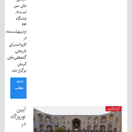
جان من
است»،
شامگاه
۲۳
اردیبهشت‌ماه
در
کاروانسرای
تاریخی
گنجعلی‌خان
کرمان
برگزار شد.
ادامه
مطلب
...
آیین
گردشگری
نوروزگاه
در