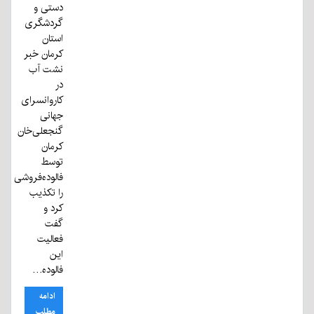
دستی و
گردشگری
استان
کرمان خبر
نشت آب
در
کاروانسرای
جهانی
گنجعلی‌خان
کرمان
توسط
فالوده‌فروشی
را تکذیب
کرد و
گفت
فعالیت
این
فالوده…
ادامه
مطلب