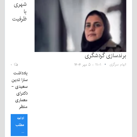
شهری
با
ظرفیت
برندسازی گردشگری
الهام سرگزی
۱۱:۰۱ - ۵ مهر ۱۴۰۴
۰
یادداشت
سارا تدین
سعیدی -
دکترای
معماری
منظر
ادامه
مطلب
...