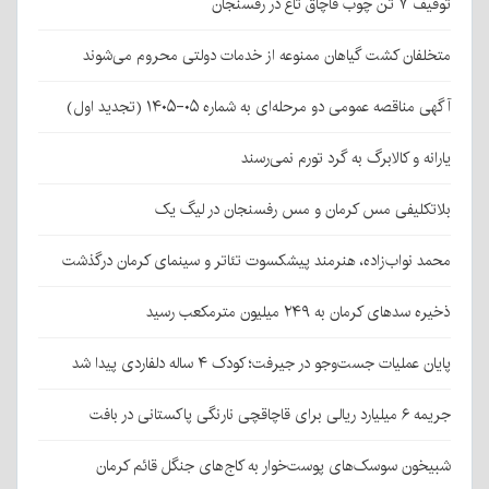
توقیف ۷ تن چوب قاچاق تاغ در رفسنجان
متخلفان کشت گیاهان ممنوعه از خدمات دولتی محروم می‌شوند
آگهی مناقصه عمومی دو مرحله‌ای به شماره ۰۵-۱۴۰۵ (تجدید اول)
یارانه و کالابرگ به گرد تورم نمی‌رسند
بلاتکلیفی مس کرمان و مس رفسنجان در لیگ یک
محمد نواب‌زاده، هنرمند پیشکسوت تئاتر و سینمای کرمان درگذشت
ذخیره سدهای کرمان به ۲۴۹ میلیون مترمکعب رسید
پایان عملیات جست‌وجو در جیرفت؛ کودک ۴ ساله دلفاردی پیدا شد
جریمه ۶ میلیارد ریالی برای قاچاقچی نارنگی پاکستانی در بافت
شبیخون سوسک‌های پوست‌خوار به کاج‌های جنگل قائم کرمان