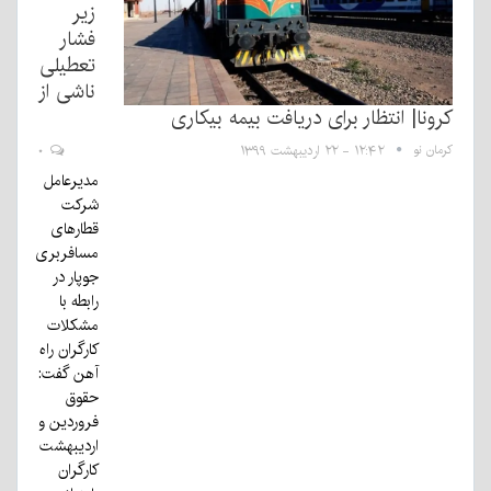
زیر
فشار
تعطیلی
ناشی از
کرونا| انتظار برای دریافت بیمه بیکاری
کرمان نو
۱۲:۴۲ - ۲۲ اردیبهشت ۱۳۹۹
۰
مدیرعامل
شرکت
قطارهای
مسافربری
جوپار در
رابطه با
مشکلات
کارگران راه
آهن گفت:
حقوق
فروردین و
اردیبهشت
کارگران