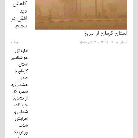
کاهش
دید
افقی در
سطح
استان کرمان از امروز
کرمان نو
۱۳:۰۱ - ۲۱ تیر ۱۴۰۵
۰
اداره کل
هواشناسی
استان
کرمان با
صدور
هشدار زرد
شماره ۱۶،
از تشدید
جریانات
شمالی و
افزایش
شدت
وزش باد