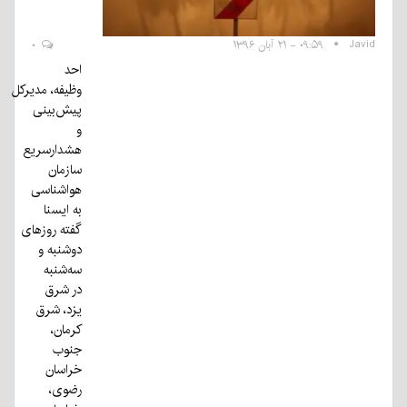
Javid
۰۹:۵۹ - ۲۱ آبان ۱۳۹۶
۰
احد
وظیفه، مدیرکل
پیش‌بینی
و
هشدارسریع
سازمان
هواشناسی
به ایسنا
گفته روزهای
دوشنبه و
سه‌شنبه
در شرق
یزد، شرق
کرمان،
جنوب
خراسان
رضوی،