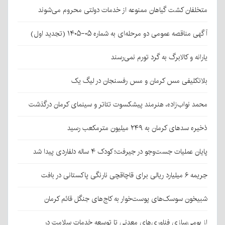
متخلفان کشت گیاهان ممنوعه از خدمات دولتی محروم می‌شوند
آگهی مناقصه عمومی دو مرحله‌ای به شماره ۰۵-۱۴۰۵ (تجدید اول)
یارانه و کالابرگ به گرد تورم نمی‌رسند
بلاتکلیفی مس کرمان و مس رفسنجان در لیگ یک
محمد نواب‌زاده، هنرمند پیشکسوت تئاتر و سینمای کرمان درگذشت
ذخیره سدهای کرمان به ۲۴۹ میلیون مترمکعب رسید
پایان عملیات جست‌وجو در جیرفت؛ کودک ۴ ساله دلفاردی پیدا شد
جریمه ۶ میلیارد ریالی برای قاچاقچی نارنگی پاکستانی در بافت
شبیخون سوسک‌های پوست‌خوار به کاج‌های جنگل قائم کرمان
از بومی‌سازی فناوری‌های معدنی تا توسعه خدمات سلامت در