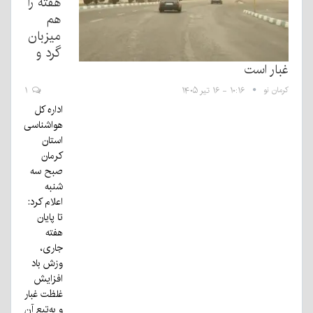
هفته را
هم
میزبان
گرد و
غبار است
کرمان نو
۱۰:۱۶ - ۱۶ تیر ۱۴۰۵
۱
اداره کل
هواشناسی
استان
کرمان
صبح سه
شنبه
اعلام کرد:
تا پایان
هفته
جاری،
وزش باد
افزایش
غلظت غبار
و به‌تبع آن