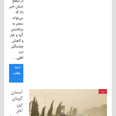
در سطح
استان خبر
داد که
می‌تواند
منجر به
برخاستن
گرد و غبار
و کاهش
چشمگیر
دید
افقی…
ادامه
مطلب
...
آسمان
ترند
کرمان
این
آخر