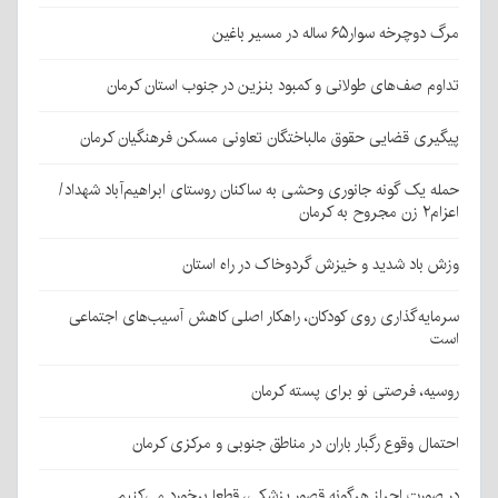
مرگ دوچرخه سوار۶۵ ساله در مسیر باغین
تداوم صف‌های طولانی و کمبود بنزین در جنوب استان کرمان
پیگیری قضایی حقوق مالباختگان تعاونی مسکن فرهنگیان کرمان
حمله یک گونه جانوری وحشی به ساکنان روستای ابراهیم‌آباد شهداد/
اعزام۲ زن مجروح به کرمان
وزش باد شدید و خیزش گردوخاک در راه استان
سرمایه‌گذاری روی کودکان، راهکار اصلی کاهش آسیب‌های اجتماعی
است
روسیه، فرصتی نو برای پسته کرمان
احتمال وقوع رگبار باران در مناطق جنوبی و مرکزی کرمان
در صورت احراز هرگونه قصور پزشکی، قطعا برخورد می‌کنیم