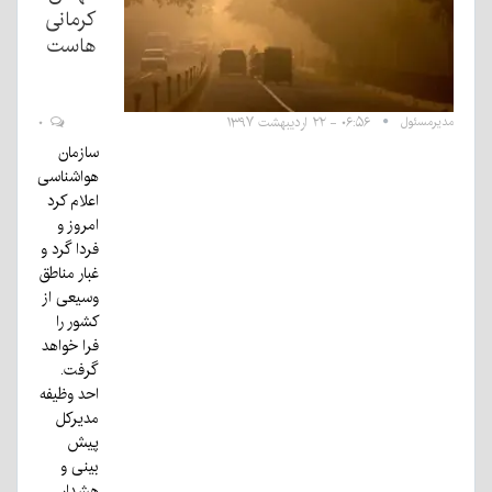
کرمانی
هاست
مدیرمسئول
۰۶:۵۶ - ۲۲ اردیبهشت ۱۳۹۷
۰
سازمان
هواشناسی
اعلام کرد
امروز و
فردا گرد و
غبار مناطق
وسیعی از
کشور را
فرا خواهد
گرفت.
احد وظیفه
مدیرکل
پیش
بینی و
هشدار