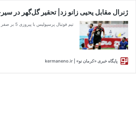
ژنرال مقابل یحیی زانو زد| تحقیر گل‌گهر در سیر
تیم فوتبال پرسپولیس با پیروزی 5 بر صفر مقابل گل‌گهر سیرجان عنوان قهرمانی نیم فصل را کسب کرد.
پایگاه خبری «کرمان نو» | kermaneno.ir