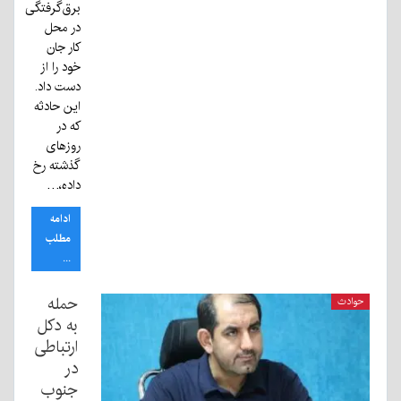
برق‌گرفتگی
در محل
کار جان
خود را از
دست داد.
این حادثه
که در
روزهای
گذشته رخ
داده،…
ادامه
مطلب
...
حمله
حوادث
به دکل
ارتباطی
در
جنوب