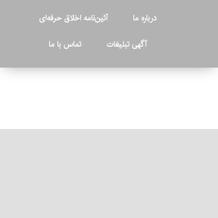
درباره ما
آئین‌نامه اخلاق حرفه‌ای
آگهی تبلیغات
تماس با ما
© ۲۰۲۶ - کلیه حقوق متعلق به پایگاه خبری «کرمان نو» بوده و هرگونه
کپی‌برداری بدون ذکر منبع پیگرد قانونی دارد.