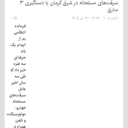
سرقت‌های مسلحانه در شرق کرمان با دستگیری ۳
ارق
رمان نو
۱۳:۳۹ - ۱۶ تیر ۱۴۰۵
۰
فرمانده
انتظامی
بم از
انهدام یک
باند
حرفه‌ای
سه نفره
خبر داد که
طی سه
سال اخیر
عامل
سرقت‌های
مسلحانه
خودرو،
موتورسیکلت
و تلفن
همراه در