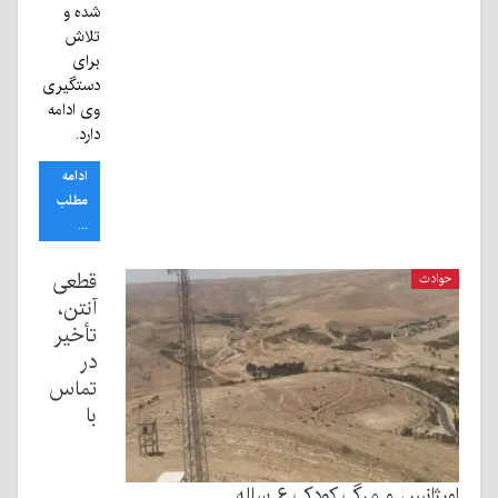
شده و
تلاش
برای
دستگیری
وی ادامه
دارد.
ادامه
مطلب
...
قطعی
حوادث
آنتن،
تأخیر
در
تماس
با
ورژانس و مرگ کودک ۶ ساله