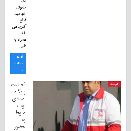
یک
خانواده
انجامید.
قطع
آنتن‌دهی
تلفن
همراه به
دلیل…
ادامه
مطلب
...
فعالیت
حوادث
پایگاه
امدادی
لوت
منوط
به
حضور