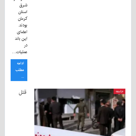
شرق
استان
کرمان
بودند.
اعضای
این باند
در
عملیات…
ادامه
مطلب
...
قتل
جامعه