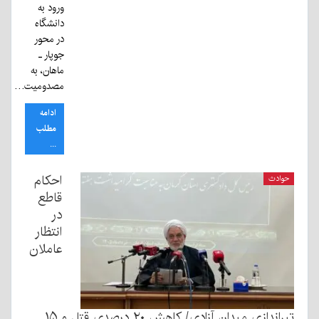
ورود به
دانشگاه
در محور
جوپار ـ
ماهان، به
مصدومیت…
ادامه
مطلب
...
احکام
حوادث
قاطع
در
انتظار
عاملان
تیراندازی میدان آزادی/ کاهش ۲۰ درصدی قتل و ۱۵