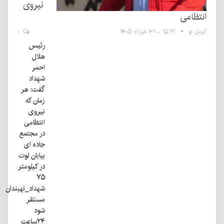
نیروی
نتظامی
رمان نو
۱۵:۱۷ - ۳۱ خرداد ۱۴۰۵
۰
رئیس
هلال
احمر
شهداد
گفت: هر
زمان که
نیروی
انتظامی
در مجتمع
جاده ای
بیابان لوت
در کیلومتر
۷۵
شهداد_نهبندان
مستقر
شود
۲۴ساعت