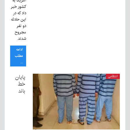
آمریکا به
کشور خبر
داد که در
این حادثه
دو نفر
مجروح
شدند.
ادامه
مطلب
...
پایان
انتظامی
خط
باند