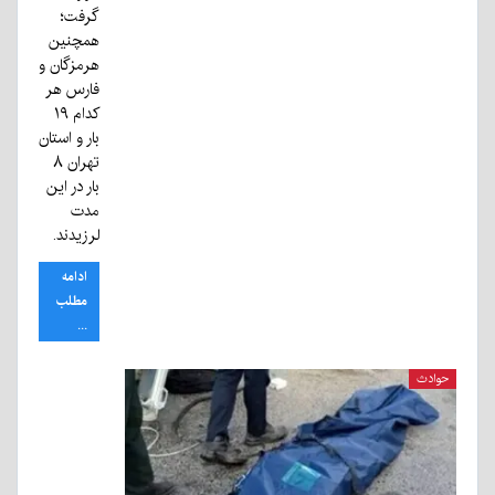
گرفت؛
همچنین
هرمزگان و
فارس هر
کدام ۱۹
بار و استان
تهران ۸
بار در این
مدت
لرزیدند.
ادامه
مطلب
...
حوادث