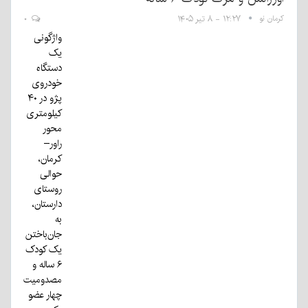
رمان نو
۱۲:۲۷ - ۸ تیر ۱۴۰۵
۰
واژگونی
یک
دستگاه
خودروی
پژو در ۴۰
کیلومتری
محور
راور–
کرمان،
حوالی
روستای
دارستان،
به
جان‌باختن
یک کودک
۶ ساله و
مصدومیت
چهار عضو