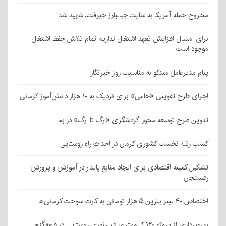
مجروحِ حمله آمریکا به سایت جبالبارز جیرفت، شهید شد
برای امسال افزایش تعهد اشتغال نداریم تمام تلاش حفظ اشتغال
موجود است
پیام مدیرعامل میدکو به مناسبت روز خبرنگار
اجرای طرح تقویتی «حامی» برای نزدیک به ۱۰ هزار دانش‌آموز کرمانی
تدوین طرح توسعه محور گردشگری «ارگ تا ارگ» در بم
کسب رتبه نخست کشوری کرمان در احداث راه روستایی
تشکیل کمیته اقتصادی برای ایجاد منابع پایدار در آموزش و پرورش
رفسنجان
اختصاص ۴۰ لیتر بنزین ۵ هزار تومانی به کارت سوخت کرمانی‌ها
بهره‌برداری از پروژه ۱۲۰ کیلومتری فیبرنوری روستایی در قلعه‌گنج