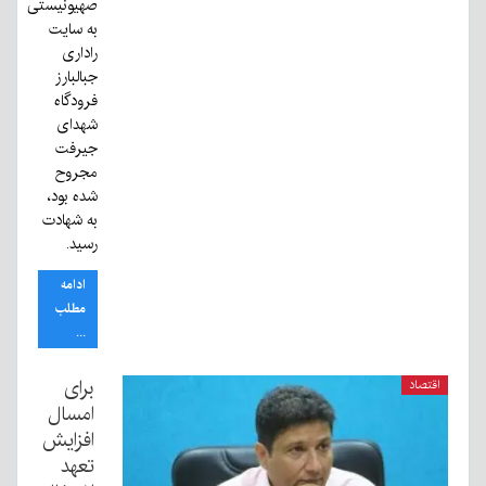
صهیونیستی
به سایت
راداری
جبالبارز
فرودگاه
شهدای
جیرفت
مجروح
شده بود،
به شهادت
رسید.
ادامه
مطلب
...
برای
اقتصاد
امسال
افزایش
تعهد