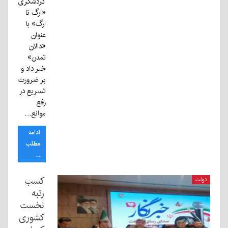
گردشگری
«ارگ تا
ارگ» با
عنوان
«دالان
تمدن»
خبر داد و
بر ضرورت
تسریع در
رفع
موانع…
ادامه
مطلب
...
کسب
دولت
رتبه
نخست
کشوری