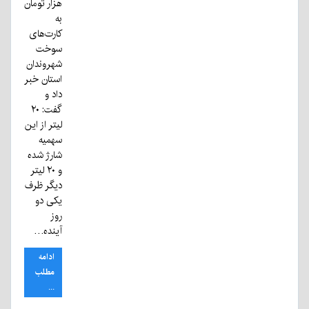
هزار تومان
به
کارت‌های
سوخت
شهروندان
استان خبر
داد و
گفت: ۲۰
لیتر از این
سهمیه
شارژ شده
و ۲۰ لیتر
دیگر ظرف
یکی دو
روز
آینده…
ادامه
مطلب
...