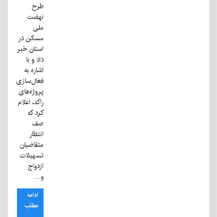
طرح
نهضت
ملی
مسکن در
استان خبر
داد و با
اشاره به
فعال‌سازی
پروژه‌های
راکد، اعلام
کرد که
صف
انتظار
متقاضیان
تسهیلات
ازدواج
و…
ادامه
مطلب
...