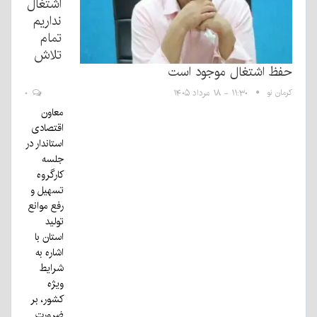
اشتغال
نداریم
تمام
تلاش
حفظ اشتغال موجود است
کرمان نو
۱۱:۳۰ - ۱۸ مرداد ۱۴۰۵
۰
معاون
اقتصادی
استاندار در
جلسه
کارگروه
تسهیل و
رفع موانع
تولید
استان با
اشاره به
شرایط
ویژه
کشور، بر
ضرورت